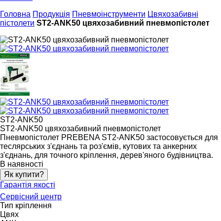
Головна
Продукція
Пневмоінструменти
Цвяхозабивні
пістолети
ST2-ANK50 цвяхозабивний пневмопістолет
ST2-ANK50
ST2-ANK50 цвяхозабивний пневмопістолет
Пневмопістолет PREBENA ST2-ANK50 застосовується для
теслярських з'єднань та роз'ємів, кутових та анкерних
з'єднань, для точного кріплення, дерев'яного будівництва.
В наявності
Як купити?
Гарантія якості
Сервісний центр
Тип кріплення
Цвях