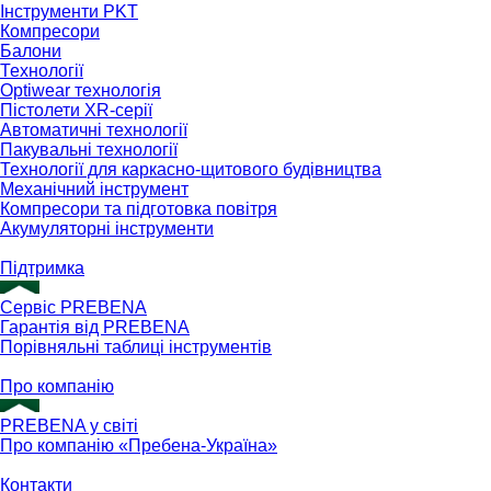
Інструменти PKT
Компресори
Балони
Технології
Optiwear технологія
Пістолети XR-серії
Автоматичні технології
Пакувальні технології
Технології для каркасно-щитового будівництва
Механічний інструмент
Компресори та підготовка повітря
Акумуляторні інструменти
Підтримка
Сервіс PREBENA
Гарантія від PREBENA
Порівняльні таблиці інструментів
Про компанію
PREBENA у світі
Про компанію «Пребена-Україна»
Контакти