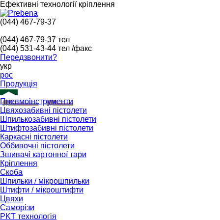
Ефективні технології кріплення
(044) 467-79-37
(044) 467-79-37
тел
(044) 531-43-44
тел /факс
Передзвонити?
укр
рос
Продукція
Пневмоінструменти
Цвяхозабивні пістолети
Шпилькозабивні пістолети
Штифтозабивні пістолети
Каркасні пістолети
Оббивочні пістолети
Зшивачі картонної тари
Кріплення
Скоба
Шпильки / мікрошпильки
Штифти / мікроштифти
Цвяхи
Саморізи
PKT технологія