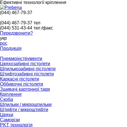
Ефективні технології кріплення
(044) 467-79-37
(044) 467-79-37
тел
(044) 531-43-44
тел /факс
Передзвонити?
укр
рос
Продукція
Пневмоінструменти
Цвяхозабивні пістолети
Шпилькозабивні пістолети
Штифтозабивні пістолети
Каркасні пістолети
Оббивочні пістолети
Зшивачі картонної тари
Кріплення
Скоба
Шпильки / мікрошпильки
Штифти / мікроштифти
Цвяхи
Саморізи
PKT технологія