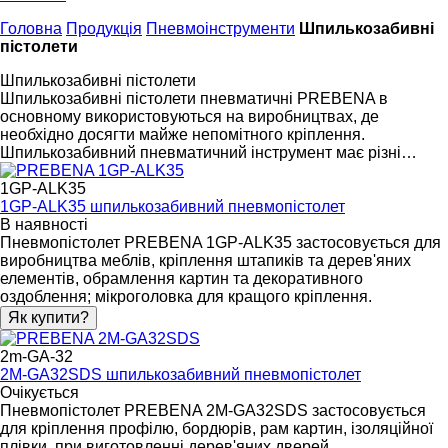
Головна
Продукція
Пневмоінструменти
Шпилькозабивні
пістолети
Шпилькозабивні пістолети
Шпилькозабивні пістолети пневматичні PREBENA в
основному використовуються на виробництвах, де
необхідно досягти майже непомітного кріплення.
Шпилькозабивний пневматичний інструмент має різні…
1GP-ALK35
1GP-ALK35 шпилькозабивний пневмопістолет
В наявності
Пневмопістолет PREBENA 1GP-ALK35 застосовується для
виробництва меблів, кріплення штапиків та дерев'яних
елементів, обрамлення картин та декоративного
оздоблення; мікроголовка для кращого кріплення.
Як купити?
2m-GA-32
2M-GA32SDS шпилькозабивний пневмопістолет
Очікується
Пневмопістолет PREBENA 2M-GA32SDS застосовується
для кріплення профілю, бордюрів, рам картин, ізоляційної
плівки, при виготовленні дерев'яних дверей.