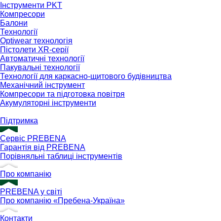
Інструменти PKT
Компресори
Балони
Технології
Optiwear технологія
Пістолети XR-серії
Автоматичні технології
Пакувальні технології
Технології для каркасно-щитового будівництва
Механічний інструмент
Компресори та підготовка повітря
Акумуляторні інструменти
Підтримка
Сервіс PREBENA
Гарантія від PREBENA
Порівняльні таблиці інструментів
Про компанію
PREBENA у світі
Про компанію «Пребена-Україна»
Контакти