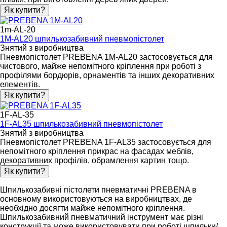
Як купити?
1m-AL-20
1M-AL20 шпилькозабивний пневмопістолет
Знятий з виробництва
Пневмопістолет PREBENA 1M-AL20 застосовується для
чистового, майже непомітного кріплення при роботі з
профілями бордюрів, орнаментів та інших декоративних
елементів.
Як купити?
1F-AL-35
1F-AL35 шпилькозабивний пневмопістолет
Знятий з виробництва
Пневмопістолет PREBENA 1F-AL35 застосовується для
непомітного кріплення прикрас на фасадах меблів,
декоративних профілів, обрамлення картин тощо.
Як купити?
Шпилькозабивні пістолети пневматичні PREBENA в
основному використовуються на виробництвах, де
необхідно досягти майже непомітного кріплення.
Шпилькозабивний пневматичний інструмент має різні
конструкції та може використовувати при роботі шпильки/