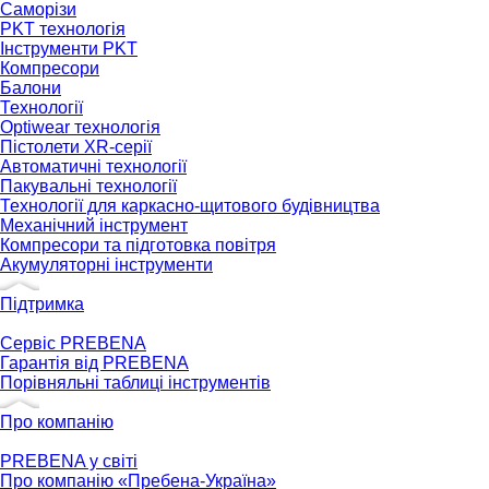
Саморізи
PKT технологія
Інструменти PKT
Компресори
Балони
Технології
Optiwear технологія
Пістолети XR-серії
Автоматичні технології
Пакувальні технології
Технології для каркасно-щитового будівництва
Механічний інструмент
Компресори та підготовка повітря
Акумуляторні інструменти
Підтримка
Сервіс PREBENA
Гарантія від PREBENA
Порівняльні таблиці інструментів
Про компанію
PREBENA у світі
Про компанію «Пребена-Україна»