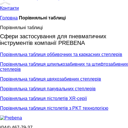
Контакти
Головна
Порівняльні таблиці
Порівняльні таблиці
Сфери застосування для пневматичних
інструментів компанії PREBENA
Порівняльна таблиця оббивочних та каркасних степлерів
Порівняльна таблиця шпилькозабивних та штифтозабивних
степлерів
Порівняльна таблиця цвяхозабивних степлерів
Порівняльна таблиця пакувальних степлерів
Порівняльна таблиця пістолетів XR-серії
Порівняльна таблиця пістолетів з PKT технологією
(044) 467-79-37