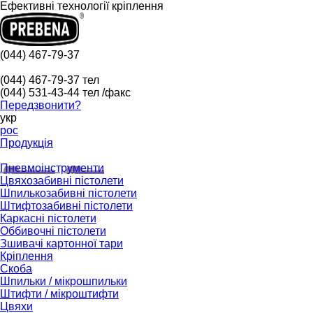
Ефективні технології кріплення
(044) 467-79-37
(044) 467-79-37
тел
(044) 531-43-44
тел /факс
Передзвонити?
укр
рос
Продукція
Пневмоінструменти
Цвяхозабивні пістолети
Шпилькозабивні пістолети
Штифтозабивні пістолети
Каркасні пістолети
Оббивочні пістолети
Зшивачі картонної тари
Кріплення
Скоба
Шпильки / мікрошпильки
Штифти / мікроштифти
Цвяхи