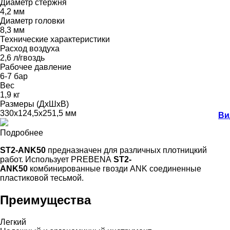
Диаметр стержня
4,2 мм
Диаметр головки
8,3 мм
Технические характеристики
Расход воздуха
2,6 л/гвоздь
Рабочее давление
6-7 бар
Вес
1,9 кг
Размеры (ДхШхВ)
330х124,5х251,5 мм
Ви
Подробнее
ST2-ANK50
предназначен для различных плотницкий
работ. Использует PREBENA
ST2-
ANK50
комбинированные гвозди ANK соединенные
пластиковой тесьмой.
Преимущества
Легкий