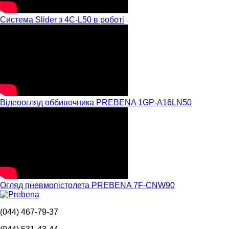
Система Slider з 4C-L50 в роботі
Відеоогляд оббивочника PREBENA 1GP-A16LN50
Огляд пневмопістолета PREBENA 7F-CNW90
(044) 467-79-37