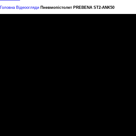
Головна
Відеоогляди
Пневмопістолет PREBENA ST2-ANK50