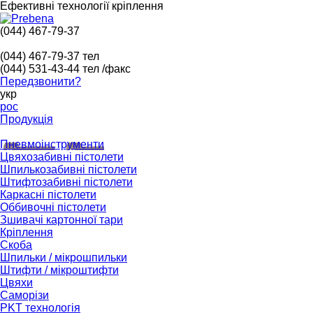
Ефективні технології кріплення
(044) 467-79-37
(044) 467-79-37
тел
(044) 531-43-44
тел /факс
Передзвонити?
укр
рос
Продукція
Пневмоінструменти
Цвяхозабивні пістолети
Шпилькозабивні пістолети
Штифтозабивні пістолети
Каркасні пістолети
Оббивочні пістолети
Зшивачі картонної тари
Кріплення
Скоба
Шпильки / мікрошпильки
Штифти / мікроштифти
Цвяхи
Саморізи
PKT технологія