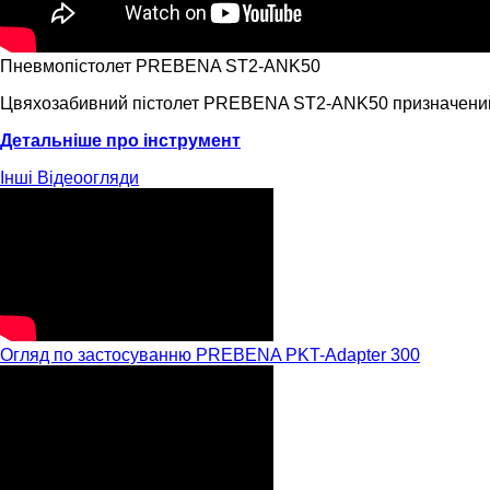
Пневмопістолет PREBENA ST2-ANK50
Цвяхозабивний пістолет PREBENA ST2-ANK50 призначений для
Детальніше про інструмент
Інші
Відеоогляди
Огляд по застосуванню PREBENA PKT-Adapter 300