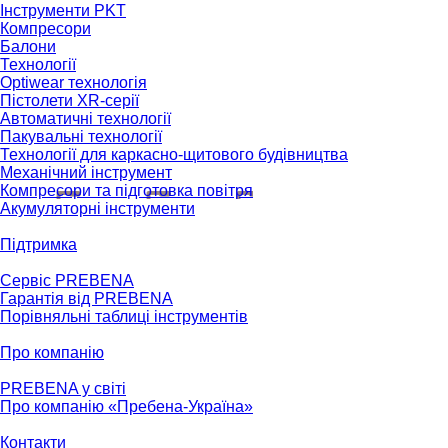
Інструменти PKT
Компресори
Балони
Технології
Optiwear технологія
Пістолети XR-серії
Автоматичні технології
Пакувальні технології
Технології для каркасно-щитового будівництва
Механічний інструмент
Компресори та підготовка повітря
Акумуляторні інструменти
Підтримка
Сервіс PREBENA
Гарантія від PREBENA
Порівняльні таблиці інструментів
Про компанію
PREBENA у світі
Про компанію «Пребена-Україна»
Контакти