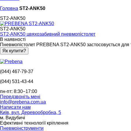
Головна
ST2-ANK50
ST2-ANK50
ST2-ANK50
ST2-ANK50 цвяхозабивний пневмопістолет
В наявності
Пневмопістолет PREBENA ST2-ANK50 застосовується для тесля
Як купити?
(044) 467-79-37
(044) 531-43-44
пн-пт: 8:30−17:00
Передзвоніть мені
info@prebena.com.ua
Написати нам
Київ, вул. Деревообробна, 5
м. Видубичі
Ефективні технології кріплення
Пневмоінструменти