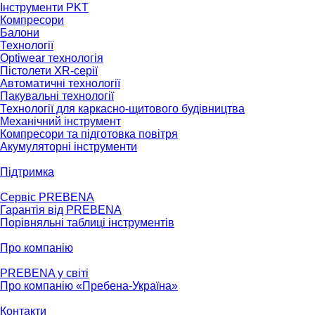
Інструменти PKT
Компресори
Балони
Технології
Optiwear технологія
Пістолети XR-серії
Автоматичні технології
Пакувальні технології
Технології для каркасно-щитового будівництва
Механічний інструмент
Компресори та підготовка повітря
Акумуляторні інструменти
Підтримка
Сервіс PREBENA
Гарантія від PREBENA
Порівняльні таблиці інструментів
Про компанію
PREBENA у світі
Про компанію «Пребена-Україна»
Контакти