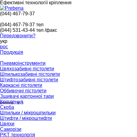
Ефективні технології кріплення
(044) 467-79-37
(044) 467-79-37
тел
(044) 531-43-44
тел /факс
Передзвонити?
укр
рос
Продукція
Пневмоінструменти
Цвяхозабивні пістолети
Шпилькозабивні пістолети
Штифтозабивні пістолети
Каркасні пістолети
Оббивочні пістолети
Зшивачі картонної тари
Кріплення
Скоба
Шпильки / мікрошпильки
Штифти / мікроштифти
Цвяхи
Саморізи
PKT технологія