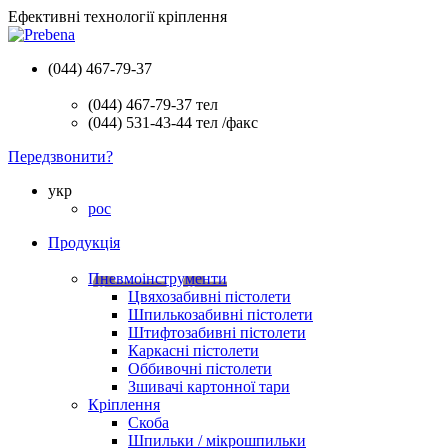
Ефективні технології кріплення
(044) 467-79-37
(044) 467-79-37
тел
(044) 531-43-44
тел /факс
Передзвонити?
укр
рос
Продукція
Пневмоінструменти
Цвяхозабивні пістолети
Шпилькозабивні пістолети
Штифтозабивні пістолети
Каркасні пістолети
Оббивочні пістолети
Зшивачі картонної тари
Кріплення
Скоба
Шпильки / мікрошпильки