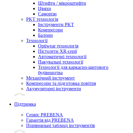
Штифти / мікроштифти
Цвяхи
Саморізи
PKT технологія
Інструменти PKT
Компресори
Балони
Технології
Optiwear технологія
Пістолети XR-серії
Автоматичні технології
Пакувальні технології
Технології для каркасно-щитового
будівництва
Механічний інструмент
Компресори та підготовка повітря
Акумуляторні інструменти
Підтримка
Сервіс PREBENA
Гарантія від PREBENA
Порівняльні таблиці інструментів