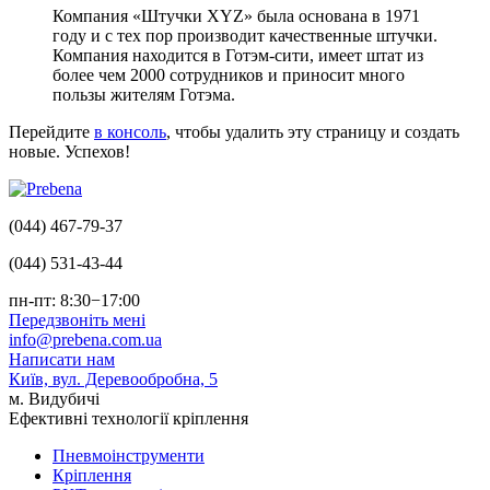
Компания «Штучки XYZ» была основана в 1971
году и с тех пор производит качественные штучки.
Компания находится в Готэм-сити, имеет штат из
более чем 2000 сотрудников и приносит много
пользы жителям Готэма.
Перейдите
в консоль
, чтобы удалить эту страницу и создать
новые. Успехов!
(044) 467-79-37
(044) 531-43-44
пн-пт: 8:30−17:00
Передзвоніть мені
info@prebena.com.ua
Написати нам
Київ, вул. Деревообробна, 5
м. Видубичі
Ефективні технології кріплення
Пневмоінструменти
Кріплення