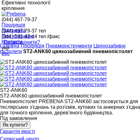
Ефективні технології
кріплення
(044) 467-79-37
Продукція
Підтримка
(044) 467-79-37
тел
Про компанію
(044) 531-43-44
тел /факс
Контакти
Передзвонити?
Головна
Продукція
Пневмоінструменти
Цвяхозабивні
укр
пістолети
ST2-ANK60 цвяхозабивний пневмопістолет
рос
ST2-ANK60
ST2-ANK60 цвяхозабивний пневмопістолет
Пневмопістолет PREBENA ST2-ANK60 застосовується для
теслярських з'єднань та роз'ємів, кутових та анкерних з'єдна
для точного кріплення, дерев'яного будівництва.
Під замовлення
Як купити?
Гарантія якості
Сервісний центр