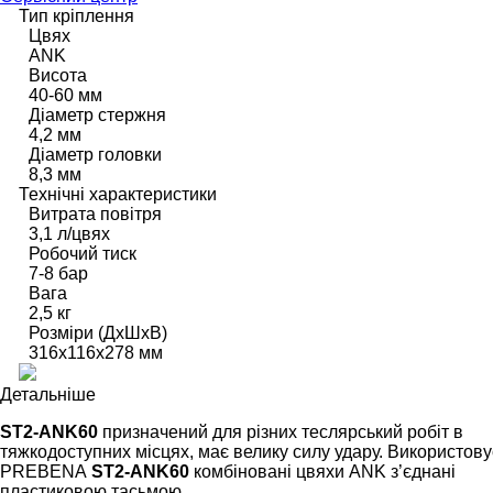
Тип кріплення
Цвях
ANK
Висота
40-60 мм
Діаметр стержня
4,2 мм
Діаметр головки
8,3 мм
Технічні характеристики
Витрата повітря
3,1 л/цвях
Робочий тиск
7-8 бар
Вага
2,5 кг
Розміри (ДхШхВ)
316x116x278 мм
Детальніше
ST2-ANK60
призначений для різних теслярський робіт в
тяжкодоступних місцях, має велику силу удару. Використову
PREBENA
ST2-ANK60
комбіновані цвяхи ANK з’єднані
пластиковою тасьмою.