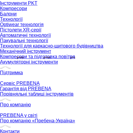
Інструменти PKT
Компресори
Балони
Технології
Optiwear технологія
Пістолети XR-серії
Автоматичні технології
Пакувальні технології
Технології для каркасно-щитового будівництва
Механічний інструмент
Компресори та підготовка повітря
Акумуляторні інструменти
Підтримка
Сервіс PREBENA
Гарантія від PREBENA
Порівняльні таблиці інструментів
Про компанію
PREBENA у світі
Про компанію «Пребена-Україна»
Контакти