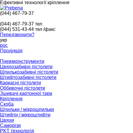
Ефективні технології кріплення
(044) 467-79-37
(044) 467-79-37
тел
(044) 531-43-44
тел /факс
Передзвонити?
укр
рос
Продукція
Пневмоінструменти
Цвяхозабивні пістолети
Шпилькозабивні пістолети
Штифтозабивні пістолети
Каркасні пістолети
Оббивочні пістолети
Зшивачі картонної тари
Кріплення
Скоба
Шпильки / мікрошпильки
Штифти / мікроштифти
Цвяхи
Саморізи
PKT технологія