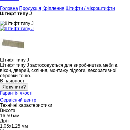
Головна
Продукція
Кріплення
Штифти / мікроштифти
Штифт типу J
Штифт типу J
Штифт типу J застосовується для виробництва меблів,
вікон, дверей, скління, монтажу підлоги, декоративної
обробки тощо.
В наявності
Як купити?
Гарантія якості
Сервісний центр
Технічні характеристики
Висота
16-50 мм
Дріт
1,05х1,25 мм