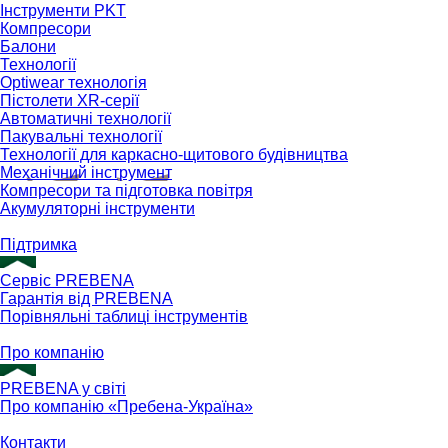
Інструменти PKT
Компресори
Балони
Технології
Optiwear технологія
Пістолети XR-серії
Автоматичні технології
Пакувальні технології
Технології для каркасно-щитового будівництва
Механічний інструмент
Компресори та підготовка повітря
Акумуляторні інструменти
Підтримка
Сервіс PREBENA
Гарантія від PREBENA
Порівняльні таблиці інструментів
Про компанію
PREBENA у світі
Про компанію «Пребена-Україна»
Контакти