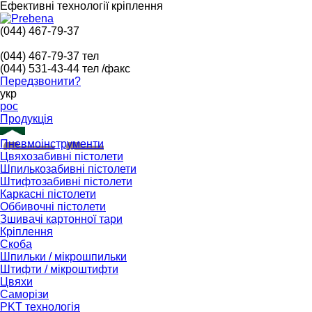
Ефективні технології кріплення
(044) 467-79-37
(044) 467-79-37
тел
(044) 531-43-44
тел /факс
Передзвонити?
укр
рос
Продукція
Пневмоінструменти
Цвяхозабивні пістолети
Шпилькозабивні пістолети
Штифтозабивні пістолети
Каркасні пістолети
Оббивочні пістолети
Зшивачі картонної тари
Кріплення
Скоба
Шпильки / мікрошпильки
Штифти / мікроштифти
Цвяхи
Саморізи
PKT технологія