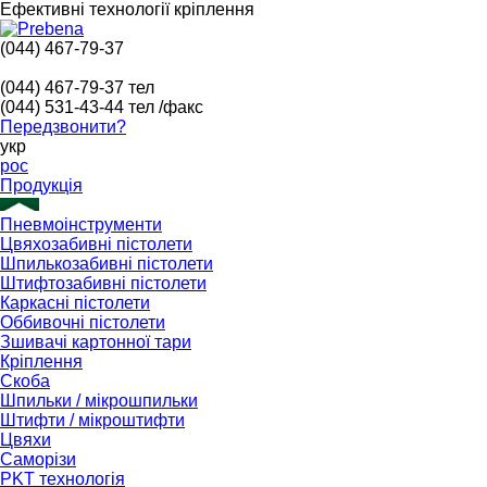
Ефективні технології кріплення
(044) 467-79-37
(044) 467-79-37
тел
(044) 531-43-44
тел /факс
Передзвонити?
укр
рос
Продукція
Пневмоінструменти
Цвяхозабивні пістолети
Шпилькозабивні пістолети
Штифтозабивні пістолети
Каркасні пістолети
Оббивочні пістолети
Зшивачі картонної тари
Кріплення
Скоба
Шпильки / мікрошпильки
Штифти / мікроштифти
Цвяхи
Саморізи
PKT технологія