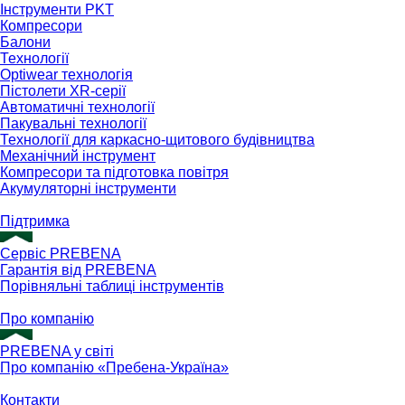
Інструменти PKT
Компресори
Балони
Технології
Optiwear технологія
Пістолети XR-серії
Автоматичні технології
Пакувальні технології
Технології для каркасно-щитового будівництва
Механічний інструмент
Компресори та підготовка повітря
Акумуляторні інструменти
Підтримка
Сервіс PREBENA
Гарантія від PREBENA
Порівняльні таблиці інструментів
Про компанію
PREBENA у світі
Про компанію «Пребена-Україна»
Контакти