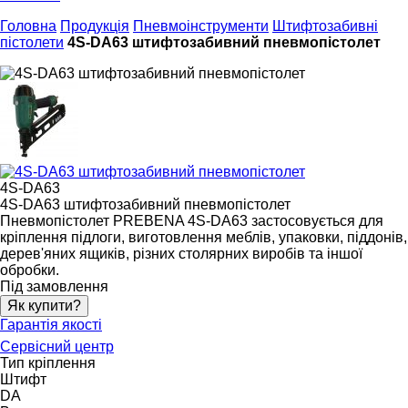
Головна
Продукція
Пневмоінструменти
Штифтозабивні
пістолети
4S-DA63 штифтозабивний пневмопістолет
4S-DA63
4S-DA63 штифтозабивний пневмопістолет
Пневмопістолет PREBENA 4S-DA63 застосовується для
кріплення підлоги, виготовлення меблів, упаковки, піддонів,
дерев'яних ящиків, різних столярних виробів та іншої
обробки.
Під замовлення
Як купити?
Гарантія якості
Сервісний центр
Тип кріплення
Штифт
DA