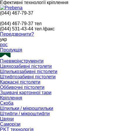
Ефективні технології кріплення
(044) 467-79-37
(044) 467-79-37
тел
(044) 531-43-44
тел /факс
Передзвонити?
укр
рос
Продукція
Пневмоінструменти
Цвяхозабивні пістолети
Шпилькозабивні пістолети
Штифтозабивні пістолети
Каркасні пістолети
Оббивочні пістолети
Зшивачі картонної тари
Кріплення
Скоба
Шпильки / мікрошпильки
Штифти / мікроштифти
Цвяхи
Саморізи
PKT технологія