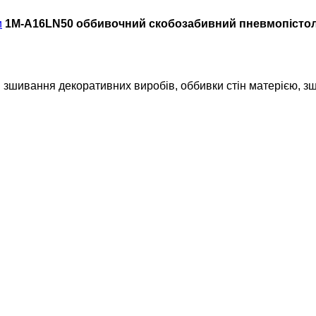
и
1M-A16LN50 оббивочний скобозабивний пневмопісто
вання декоративних виробів, оббивки стін матерією, зшив