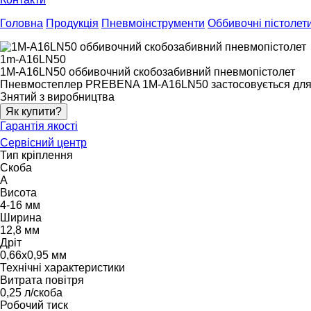
Головна
Продукція
Пневмоінструменти
Оббивочні пістолет
1m-A16LN50
1M-A16LN50 оббивочний скобозабивний пневмопістолет
Пневмостеплер PREBENA 1M-A16LN50 застосовується для зши
Знятий з виробництва
Як купити?
Гарантія якості
Сервісний центр
Тип кріплення
Скоба
A
Висота
4-16 мм
Ширина
12,8 мм
Дріт
0,66х0,95 мм
Технічні характеристики
Витрата повітря
0,25 л/скоба
Робочий тиск