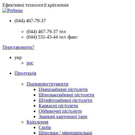
Ефективні технології кріплення
(044) 467-79-37
(044) 467-79-37
тел
(044) 531-43-44
тел /факс
Передзвонити?
укр
рос
Продукція
Пневмоінструменти
Цвяхозабивні пістолети
Шпилькозабивні пістолети
Штифтозабивні пістолети
Каркасні пістолети
Оббивочні пістолети
Зшивачі картонної тари
Кріплення
Скоба
Шпильки / мікрошпильки