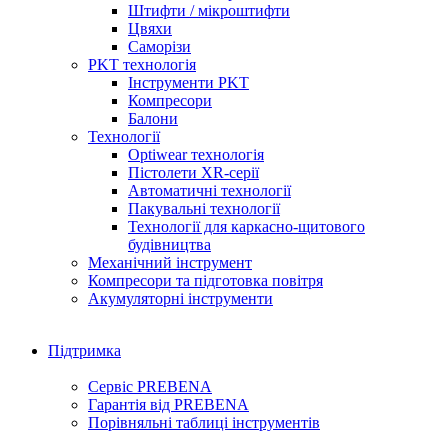
Штифти / мікроштифти
Цвяхи
Саморізи
PKT технологія
Інструменти PKT
Компресори
Балони
Технології
Optiwear технологія
Пістолети XR-серії
Автоматичні технології
Пакувальні технології
Технології для каркасно-щитового
будівництва
Механічний інструмент
Компресори та підготовка повітря
Акумуляторні інструменти
Підтримка
Сервіс PREBENA
Гарантія від PREBENA
Порівняльні таблиці інструментів