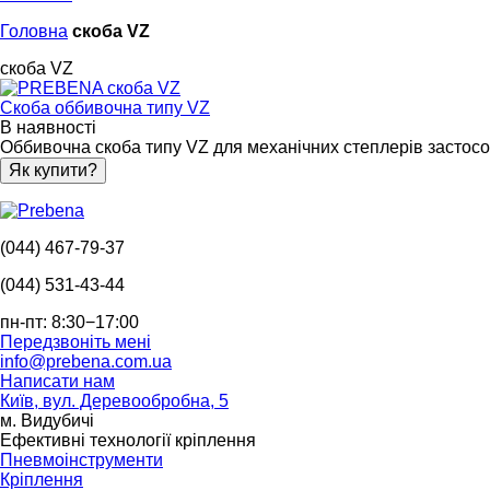
Головна
скоба VZ
скоба VZ
Скоба оббивочна типу VZ
В наявності
Оббивочна скоба типу VZ для механічних степлерів застосовує
Як купити?
(044) 467-79-37
(044) 531-43-44
пн-пт: 8:30−17:00
Передзвоніть мені
info@prebena.com.ua
Написати нам
Київ, вул. Деревообробна, 5
м. Видубичі
Ефективні технології кріплення
Пневмоінструменти
Кріплення