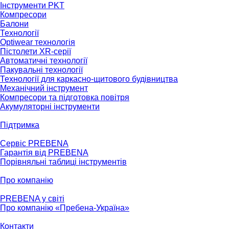
Інструменти PKT
Компресори
Балони
Технології
Optiwear технологія
Пістолети XR-серії
Автоматичні технології
Пакувальні технології
Технології для каркасно-щитового будівництва
Механічний інструмент
Компресори та підготовка повітря
Акумуляторні інструменти
Підтримка
Сервіс PREBENA
Гарантія від PREBENA
Порівняльні таблиці інструментів
Про компанію
PREBENA у світі
Про компанію «Пребена-Україна»
Контакти