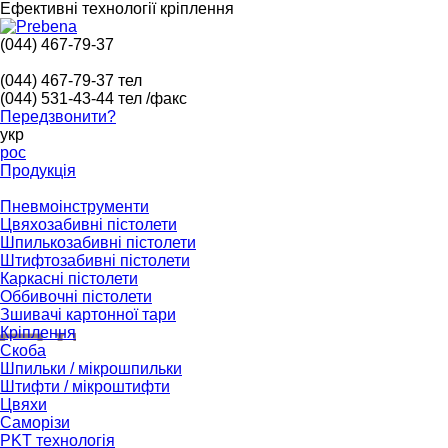
Ефективні технології кріплення
(044) 467-79-37
(044) 467-79-37
тел
(044) 531-43-44
тел /факс
Передзвонити?
укр
рос
Продукція
Пневмоінструменти
Цвяхозабивні пістолети
Шпилькозабивні пістолети
Штифтозабивні пістолети
Каркасні пістолети
Оббивочні пістолети
Зшивачі картонної тари
Кріплення
Скоба
Шпильки / мікрошпильки
Штифти / мікроштифти
Цвяхи
Саморізи
PKT технологія