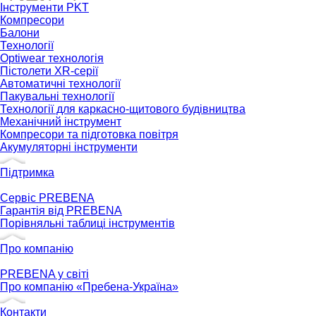
Інструменти PKT
Компресори
Балони
Технології
Optiwear технологія
Пістолети XR-серії
Автоматичні технології
Пакувальні технології
Технології для каркасно-щитового будівництва
Механічний інструмент
Компресори та підготовка повітря
Акумуляторні інструменти
Підтримка
Сервіс PREBENA
Гарантія від PREBENA
Порівняльні таблиці інструментів
Про компанію
PREBENA у світі
Про компанію «Пребена-Україна»
Контакти