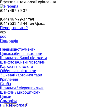
Ефективні технології кріплення
(044) 467-79-37
(044) 467-79-37
тел
(044) 531-43-44
тел /факс
Передзвонити?
укр
рос
Продукція
Пневмоінструменти
Цвяхозабивні пістолети
Шпилькозабивні пістолети
Штифтозабивні пістолети
Каркасні пістолети
Оббивочні пістолети
Зшивачі картонної тари
Кріплення
Скоба
Шпильки / мікрошпильки
Штифти / мікроштифти
Цвяхи
Саморізи
PKT технологія