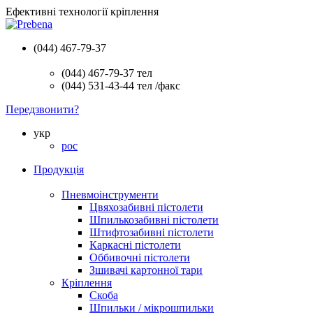
Ефективні технології кріплення
(044) 467-79-37
(044) 467-79-37
тел
(044) 531-43-44
тел /факс
Передзвонити?
укр
рос
Продукція
Пневмоінструменти
Цвяхозабивні пістолети
Шпилькозабивні пістолети
Штифтозабивні пістолети
Каркасні пістолети
Оббивочні пістолети
Зшивачі картонної тари
Кріплення
Скоба
Шпильки / мікрошпильки