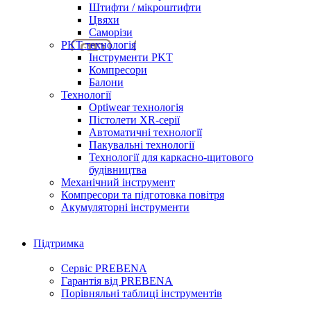
Штифти / мікроштифти
Цвяхи
Саморізи
PKT технологія
Інструменти PKT
Компресори
Балони
Технології
Optiwear технологія
Пістолети XR-серії
Автоматичні технології
Пакувальні технології
Технології для каркасно-щитового
будівництва
Механічний інструмент
Компресори та підготовка повітря
Акумуляторні інструменти
Підтримка
Сервіс PREBENA
Гарантія від PREBENA
Порівняльні таблиці інструментів