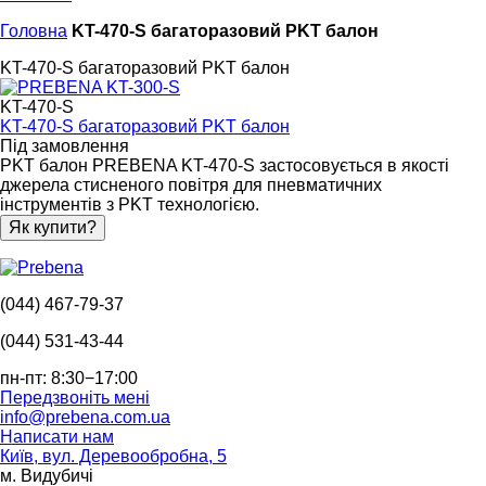
Головна
KT-470-S багаторазовий PKT балон
KT-470-S багаторазовий PKT балон
KT-470-S
KT-470-S багаторазовий PKT балон
Під замовлення
PKT балон PREBENA KT-470-S застосовується в якості
джерела стисненого повітря для пневматичних
інструментів з PKT технологією.
Як купити?
(044) 467-79-37
(044) 531-43-44
пн-пт: 8:30−17:00
Передзвоніть мені
info@prebena.com.ua
Написати нам
Київ, вул. Деревообробна, 5
м. Видубичі