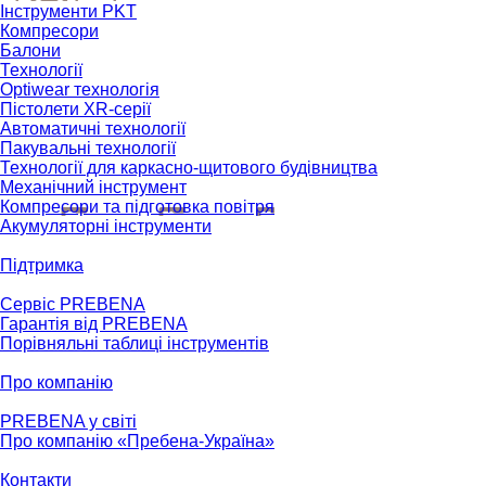
Інструменти PKT
Компресори
Балони
Технології
Optiwear технологія
Пістолети XR-серії
Автоматичні технології
Пакувальні технології
Технології для каркасно-щитового будівництва
Механічний інструмент
Компресори та підготовка повітря
Акумуляторні інструменти
Підтримка
Сервіс PREBENA
Гарантія від PREBENA
Порівняльні таблиці інструментів
Про компанію
PREBENA у світі
Про компанію «Пребена-Україна»
Контакти