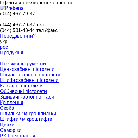
Ефективні технології кріплення
(044) 467-79-37
(044) 467-79-37
тел
(044) 531-43-44
тел /факс
Передзвонити?
укр
рос
Продукція
Пневмоінструменти
Цвяхозабивні пістолети
Шпилькозабивні пістолети
Штифтозабивні пістолети
Каркасні пістолети
Оббивочні пістолети
Зшивачі картонної тари
Кріплення
Скоба
Шпильки / мікрошпильки
Штифти / мікроштифти
Цвяхи
Саморізи
PKT технологія