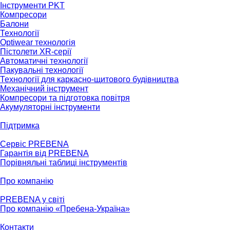
Інструменти PKT
Компресори
Балони
Технології
Optiwear технологія
Пістолети XR-серії
Автоматичні технології
Пакувальні технології
Технології для каркасно-щитового будівництва
Механічний інструмент
Компресори та підготовка повітря
Акумуляторні інструменти
Підтримка
Сервіс PREBENA
Гарантія від PREBENA
Порівняльні таблиці інструментів
Про компанію
PREBENA у світі
Про компанію «Пребена-Україна»
Контакти