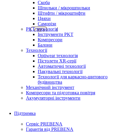
Скоба
Шпильки / мікрошпильки
Штифти / мікроштифти
Цвяхи
Саморізи
PKT технологія
Інструменти PKT
Компресори
Балони
Технології
Optiwear технологія
Пістолети XR-серії
Автоматичні технології
Пакувальні технології
Технології для каркасно-щитового
будівництва
Механічний інструмент
Компресори та підготовка повітря
Акумуляторні інструменти
Підтримка
Сервіс PREBENA
Гарантія від PREBENA