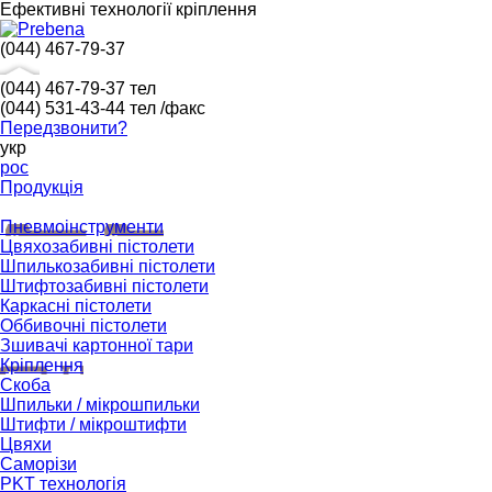
Ефективні технології кріплення
(044) 467-79-37
(044) 467-79-37
тел
(044) 531-43-44
тел /факс
Передзвонити?
укр
рос
Продукція
Пневмоінструменти
Цвяхозабивні пістолети
Шпилькозабивні пістолети
Штифтозабивні пістолети
Каркасні пістолети
Оббивочні пістолети
Зшивачі картонної тари
Кріплення
Скоба
Шпильки / мікрошпильки
Штифти / мікроштифти
Цвяхи
Саморізи
PKT технологія