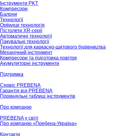
Інструменти PKT
Компресори
Балони
Технології
Optiwear технологія
Пістолети XR-серії
Автоматичні технології
Пакувальні технології
Технології для каркасно-щитового будівництва
Механічний інструмент
Компресори та підготовка повітря
Акумуляторні інструменти
Підтримка
Сервіс PREBENA
Гарантія від PREBENA
Порівняльні таблиці інструментів
Про компанію
PREBENA у світі
Про компанію «Пребена-Україна»
Контакти