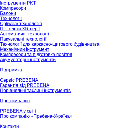
Інструменти PKT
Компресори
Балони
Технології
Optiwear технологія
Пістолети XR-серії
Автоматичні технології
Пакувальні технології
Технології для каркасно-щитового будівництва
Механічний інструмент
Компресори та підготовка повітря
Акумуляторні інструменти
Підтримка
Сервіс PREBENA
Гарантія від PREBENA
Порівняльні таблиці інструментів
Про компанію
PREBENA у світі
Про компанію «Пребена-Україна»
Контакти