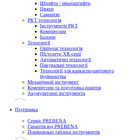
Штифти / мікроштифти
Цвяхи
Саморізи
PKT технологія
Інструменти PKT
Компресори
Балони
Технології
Optiwear технологія
Пістолети XR-серії
Автоматичні технології
Пакувальні технології
Технології для каркасно-щитового
будівництва
Механічний інструмент
Компресори та підготовка повітря
Акумуляторні інструменти
Підтримка
Сервіс PREBENA
Гарантія від PREBENA
Порівняльні таблиці інструментів