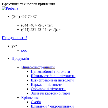
Ефективні технології кріплення
(044) 467-79-37
(044) 467-79-37
тел
(044) 531-43-44
тел /факс
Передзвонити?
укр
рос
Продукція
Пневмоінструменти
Цвяхозабивні пістолети
Шпилькозабивні пістолети
Штифтозабивні пістолети
Каркасні пістолети
Оббивочні пістолети
Зшивачі картонної тари
Кріплення
Скоба
Шпильки / мікрошпильки