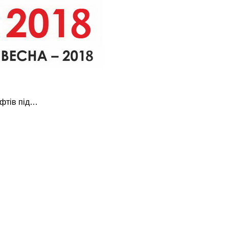
фтів під…