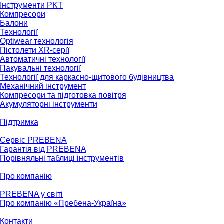
Інструменти PKT
Компресори
Балони
Технології
Optiwear технологія
Пістолети XR-серії
Автоматичні технології
Пакувальні технології
Технології для каркасно-щитового будівництва
Механічний інструмент
Компресори та підготовка повітря
Акумуляторні інструменти
Підтримка
Сервіс PREBENA
Гарантія від PREBENA
Порівняльні таблиці інструментів
Про компанію
PREBENA у світі
Про компанію «Пребена-Україна»
Контакти