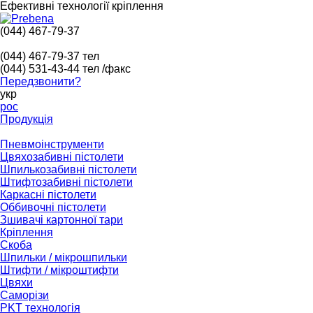
Ефективні технології кріплення
(044) 467-79-37
(044) 467-79-37
тел
(044) 531-43-44
тел /факс
Передзвонити?
укр
рос
Продукція
Пневмоінструменти
Цвяхозабивні пістолети
Шпилькозабивні пістолети
Штифтозабивні пістолети
Каркасні пістолети
Оббивочні пістолети
Зшивачі картонної тари
Кріплення
Скоба
Шпильки / мікрошпильки
Штифти / мікроштифти
Цвяхи
Саморізи
PKT технологія