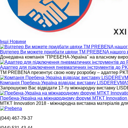
Інші
Новини
Відтепер Ви можете придбати цвяхи ТМ PREBENA нашого 
Донедавна компанія "ПРЕБЕНА-Україна" на власному вироб
Адаптер для підключення пневматичних інструментів до PK
ТМ PREBENA презентує свою нову розробку – адаптер PK
Компанія Пребена-Україна відвідає виставку LISDEREVMA
Запрошуємо Вас відвідати 17-ту міжнародну виставку LIS
Пребена-Україна на міжнародному форумі MTKT Innovation
MTKT Innovation 2018 - міжнародна виставка матеріалів дл
(044) 467-79-37
(044) 531-43-44