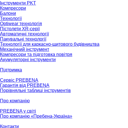
Інструменти PKT
Компресори
Балони
Технології
Optiwear технологія
Пістолети XR-серії
Автоматичні технології
Пакувальні технології
Технології для каркасно-щитового будівництва
Механічний інструмент
Компресори та підготовка повітря
Акумуляторні інструменти
Підтримка
Сервіс PREBENA
Гарантія від PREBENA
Порівняльні таблиці інструментів
Про компанію
PREBENA у світі
Про компанію «Пребена-Україна»
Контакти