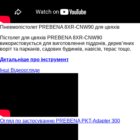
Пневмопістолет PREBENA 8XR-CNW90 для цвяхів
Пістолет для цвяхів PREBENA 8XR-CNW90
використовується для виготовлення піддонів, дерев’яних
воріт та парканів, садових будинків, навісів, терас тощо.
Детальніше про інструмент
Інші
Відеоогляди
Огляд по застосуванню PREBENA PKT-Adapter 300