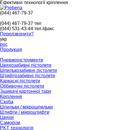
Ефективні технології кріплення
(044) 467-79-37
(044) 467-79-37
тел
(044) 531-43-44
тел /факс
Передзвонити?
укр
рос
Продукція
Пневмоінструменти
Цвяхозабивні пістолети
Шпилькозабивні пістолети
Штифтозабивні пістолети
Каркасні пістолети
Оббивочні пістолети
Зшивачі картонної тари
Кріплення
Скоба
Шпильки / мікрошпильки
Штифти / мікроштифти
Цвяхи
Саморізи
PKT технологія