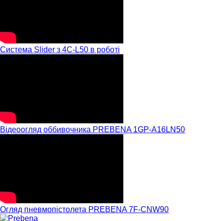
Система Slider з 4C-L50 в роботі
Відеоогляд оббивочника PREBENA 1GP-A16LN50
Огляд пневмопістолета PREBENA 7F-CNW90