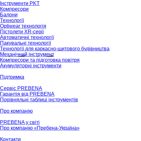
Інструменти PKT
Компресори
Балони
Технології
Optiwear технологія
Пістолети XR-серії
Автоматичні технології
Пакувальні технології
Технології для каркасно-щитового будівництва
Механічний інструмент
Компресори та підготовка повітря
Акумуляторні інструменти
Підтримка
Сервіс PREBENA
Гарантія від PREBENA
Порівняльні таблиці інструментів
Про компанію
PREBENA у світі
Про компанію «Пребена-Україна»
Контакти