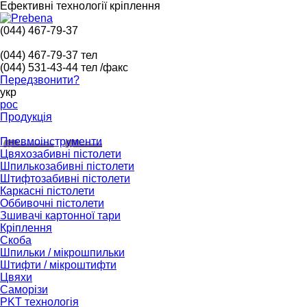
Ефективні технології кріплення
(044) 467-79-37
(044) 467-79-37
тел
(044) 531-43-44
тел /факс
Передзвонити?
укр
рос
Продукція
Пневмоінструменти
Цвяхозабивні пістолети
Шпилькозабивні пістолети
Штифтозабивні пістолети
Каркасні пістолети
Оббивочні пістолети
Зшивачі картонної тари
Кріплення
Скоба
Шпильки / мікрошпильки
Штифти / мікроштифти
Цвяхи
Саморізи
PKT технологія