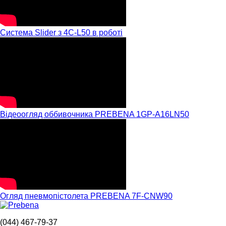
Система Slider з 4C-L50 в роботі
Відеоогляд оббивочника PREBENA 1GP-A16LN50
Огляд пневмопістолета PREBENA 7F-CNW90
(044) 467-79-37