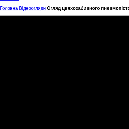
Головна
Відеоогляди
Огляд цвяхозабивного пневмопіст