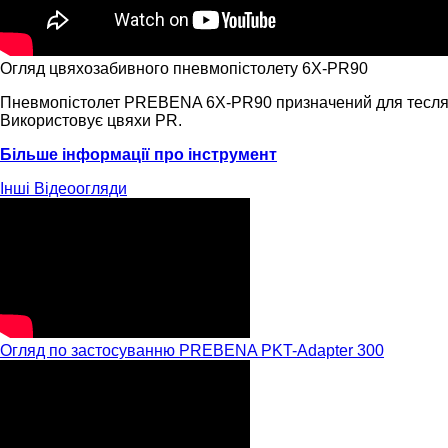
Огляд цвяхозабивного пневмопістолету 6X-PR90
Пневмопістолет PREBENA 6X-PR90 призначений для теслярськ
Використовує цвяхи PR.
Більше інформації про інструмент
Інші
Відеоогляди
Огляд по застосуванню PREBENA PKT-Adapter 300