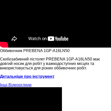
Оббивочник PREBENA 1GP-A16LN50
Скобозабивний пістолет PREBENA 1GP-A16LN50 має
довгий носик для робіт у важкодоступних місцях та
використовується для різних оббивочних робіт.
Детальніше про інструмент
Інші
Відеоогляди