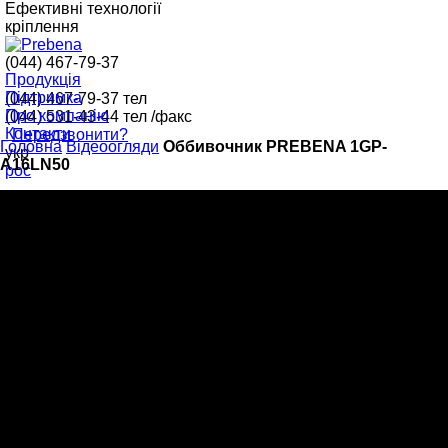
Ефективні технології
кріплення
(044) 467-79-37
Продукція
Підтримка
(044) 467-79-37
тел
Про компанію
(044) 531-43-44
тел /факс
Контакти
Передзвонити?
Головна
Відеоогляди
Оббивочник PREBENA 1GP-
укр
A16LN50
рос