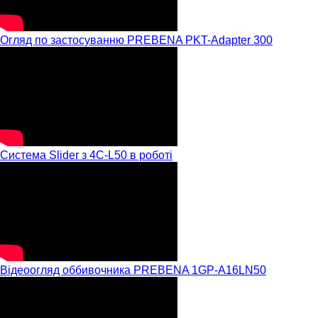
Огляд по застосуванню PREBENA PKT-Adapter 300
Система Slider з 4C-L50 в роботі
Відеоогляд оббивочника PREBENA 1GP-A16LN50