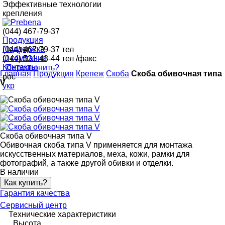
Эффективные технологии
крепления
(044) 467-79-37
Продукция
Поддержка
(044) 467-79-37
тел
О компании
(044) 531-43-44
тел /факс
Контакты
Перезвонить?
Главная
Продукция
Крепеж
Скоба
Скоба обивочная типа
рос
V
укр
Скоба обивочная типа V
Обивочная скоба типа V применяется для монтажа
искусственных материалов, меха, кожи, рамки для
фотографий, а также другой обивки и отделки.
В наличии
Как купить?
Гарантия качества
Сервисный центр
Технические характеристики
Высота