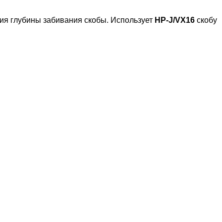
ния глубины забивания скобы. Использует
HP-J/VX16
скобу