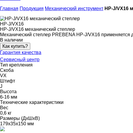
Главная
Продукция
Механический инструмент
HP-J/VX16 
HP-J/VX16
HP-J/VX16 механический степлер
Механический степлер PREBENA HP-J/VX16 применяется для
В наличии
Как купить?
Гарантия качества
Сервисный центр
Тип крепления
Скоба
VX
Штифт
J
Высота
6-16 мм
Технические характеристики
Вес
0,6 кг
Размеры (ДхШхВ)
179x35x150 мм