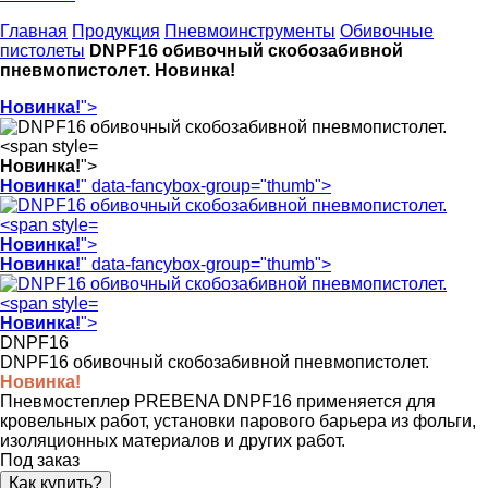
Главная
Продукция
Пневмоинструменты
Обивочные
пистолеты
DNPF16 обивочный скобозабивной
пневмопистолет. Новинка!
Новинка!
">
Новинка!
">
Новинка!
" data-fancybox-group="thumb">
Новинка!
">
Новинка!
" data-fancybox-group="thumb">
Новинка!
">
DNPF16
DNPF16 обивочный скобозабивной пневмопистолет.
Новинка!
Пневмостеплер PREBENA DNPF16 применяется для
кровельных работ, установки парового барьера из фольги,
изоляционных материалов и других работ.
Под заказ
Как купить?