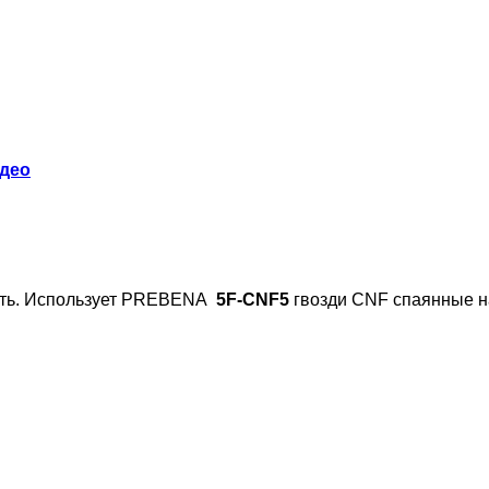
део
сть. Использует PREBENA
5F-CNF5
гвозди CNF спаянные на