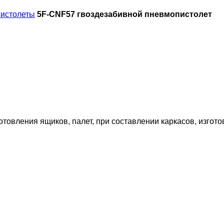
пистолеты
5F-CNF57 гвоздезабивной пневмопистолет
вления ящиков, палет, при составлении каркасов, изгото