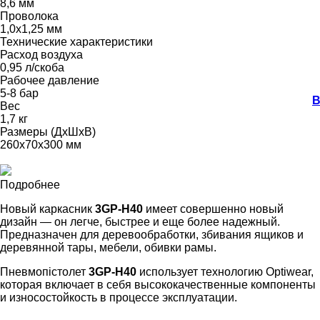
8,6 мм
Проволока
1,0х1,25 мм
Технические характеристики
Расход воздуха
0,95 л/скоба
Рабочее давление
5-8 бар
В
Вес
1,7 кг
Размеры (ДхШхВ)
260x70x300 мм
Подробнее
Новый каркасник
3GP-H40
имеет совершенно новый
дизайн — он легче, быстрее и еще более надежный.
Предназначен для деревообработки, збивания ящиков и
деревянной тары, мебели, обивки рамы.
Пневмопістолет
3GP-H40
использует технологию Optiwear,
которая включает в себя высококачественные компоненты
и износостойкость в процессе эксплуатации.