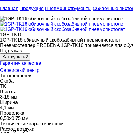
Главная
Продукция
Пневмоинструменты
Обивочные писто
1GP-TK16
1GP-TK16 обивочный скобозабивной пневмопистолет
Пневмостеплер PREBENA 1GP-TK16 применяется для обувно
Под заказ
Как купить?
Гарантия качества
Сервисный центр
Тип крепления
Скоба
TK
Высота
8-16 мм
Ширина
4,1 мм
Проволока
0,58х0,75 мм
Технические характеристики
Расход воздуха