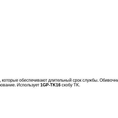
 которые обеспечивают длительный срок службы. Обивочник
зование. Использует
1GP-TK16
скобу TK.