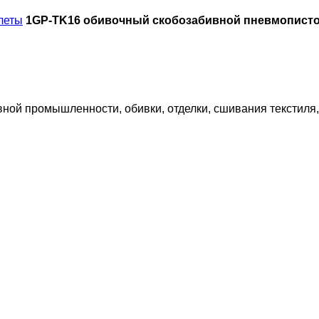
леты
1GP-TK16 обивочный скобозабивной пневмопист
й промышленности, обивки, отделки, сшивания текстиля, 