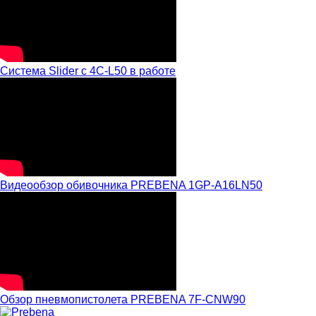
Система Slider с 4C-L50 в работе
Видеообзор обивочника PREBENA 1GP-A16LN50
Обзор пневмопистолета PREBENA 7F-CNW90