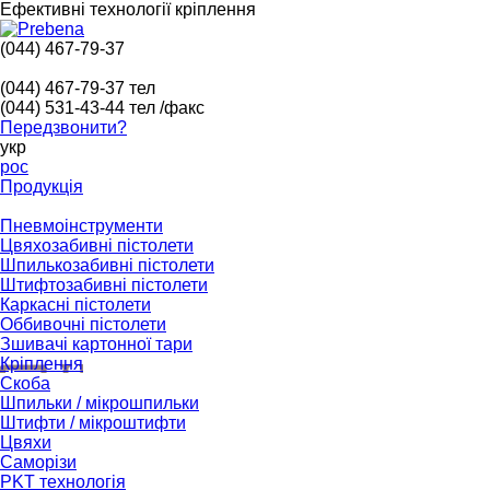
Ефективні технології кріплення
(044) 467-79-37
(044) 467-79-37
тел
(044) 531-43-44
тел /факс
Передзвонити?
укр
рос
Продукція
Пневмоінструменти
Цвяхозабивні пістолети
Шпилькозабивні пістолети
Штифтозабивні пістолети
Каркасні пістолети
Оббивочні пістолети
Зшивачі картонної тари
Кріплення
Скоба
Шпильки / мікрошпильки
Штифти / мікроштифти
Цвяхи
Саморізи
PKT технологія