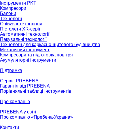
Інструменти PKT
Компресори
Балони
Технології
Optiwear технологія
Пістолети XR-серії
Автоматичні технології
Пакувальні технології
Технології для каркасно-щитового будівництва
Механічний інструмент
Компресори та підготовка повітря
Акумуляторні інструменти
Підтримка
Сервіс PREBENA
Гарантія від PREBENA
Порівняльні таблиці інструментів
Про компанію
PREBENA у світі
Про компанію «Пребена-Україна»
Контакти