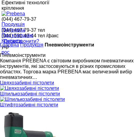
Ефективні технології
кріплення
(044) 467-79-37
Продукція
Підтримка
(044) 467-79-37
тел
Про компанію
(044) 531-43-44
тел /факс
Контакти
Передзвонити?
Головна
Продукція
Пневмоінструменти
укр
рос
Пневмоінструменти
Компанія PREBENA є світовим виробником пневматичних
інструментів, які застосовуються в різних промислових
областях. Торгова марка PREBENA має величезний вибір
пневматичних…
Цвяхозабивні пістолети
Шпилькозабивні пістолети
Штифтозабивні пістолети