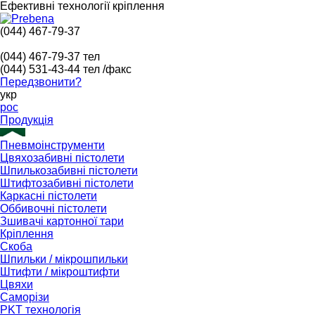
Ефективні технології кріплення
(044) 467-79-37
(044) 467-79-37
тел
(044) 531-43-44
тел /факс
Передзвонити?
укр
рос
Продукція
Пневмоінструменти
Цвяхозабивні пістолети
Шпилькозабивні пістолети
Штифтозабивні пістолети
Каркасні пістолети
Оббивочні пістолети
Зшивачі картонної тари
Кріплення
Скоба
Шпильки / мікрошпильки
Штифти / мікроштифти
Цвяхи
Саморізи
PKT технологія