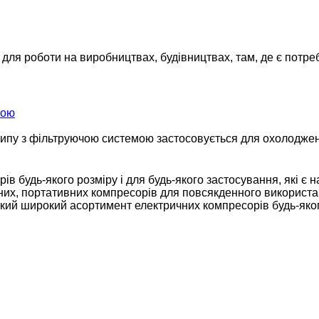
 роботи на виробництвах, будівництвах, там, де є потреба
мою
у з фільтруючою системою застосовується для охолодженн
 будь-якого розміру і для будь-якого застосування, які є 
чних, портативних компресорів для повсякденного використ
й широкий асортимент електричних компресорів будь-якого