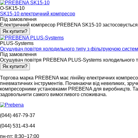
O-SK15-10
SK15-10 електричний компресор
Під замовлення
Електричний компресор PREBENA SK15-10 застосовується для
Як купити?
PLUS-Systems
Осушувач повітря холодильного типу з фільтруючою систе
Під замовлення
Осушувач повітря PREBENA PLUS-Systems холодильного тип
Як купити?
Торгова марка PREBENA має лінійку електричних компресорів
пневматичних інструментів. Починаючи від невеликих, зру
компресорними установками PREBENA для виробництв. Таки
задовольнити самого вимогливого споживача.
(044) 467-79-37
(044) 531-43-44
пн-пт: 8:30−17:00