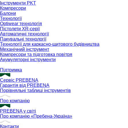
Інструменти PKT
Компресори
Балони
Технології
Optiwear технологія
Пістолети XR-серії
Автоматичні технології
Пакувальні технології
Технології для каркасно-щитового будівництва
Механічний інструмент
Компресори та підготовка повітря
Акумуляторні інструменти
Підтримка
Сервіс PREBENA
Гарантія від PREBENA
Порівняльні таблиці інструментів
Про компанію
PREBENA у світі
Про компанію «Пребена-Україна»
Контакти